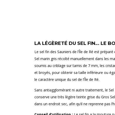
LA LÉGÈRETÉ DU SEL FIN… LE B
Le sel fin des Sauniers de l’Île de Ré est préparé
Sel marin gris récolté manuellement dans les ma
soumis au criblage sur tamis de 7 mm, les crista
et broyés, pour obtenir sa taille inférieure ou ég
le caractère unique du sel de l’Île de Ré.
Sans antiagglomérant ni autre traitement, le Sel 
conserve une très lègère teinte grise du Gros Sel
dans un endroit sec, afin qu’il ne reprenne pas l’h
Conseil d’utilisation :
Le sel fin a la mouture pa