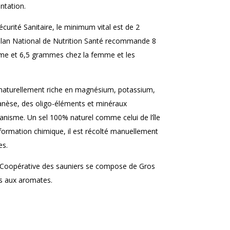
ntation.
curité Sanitaire, le minimum vital est de 2
Plan National de Nutrition Santé recommande 8
me et 6,5 grammes chez la femme et les
st naturellement riche en magnésium, potassium,
anèse, des oligo-éléments et minéraux
anisme. Un sel 100% naturel comme celui de l’île
ormation chimique, il est récolté manuellement
es.
 Coopérative des sauniers se compose de Gros
els aux aromates.