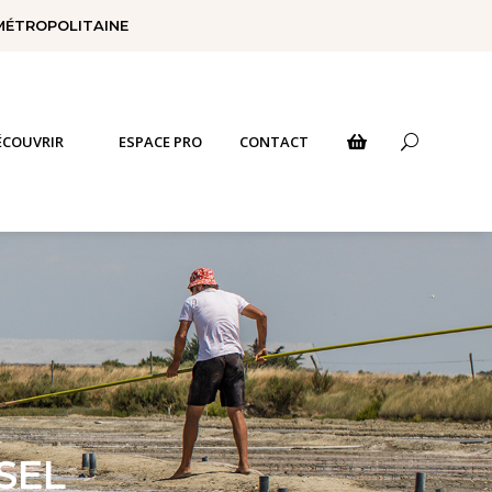
 MÉTROPOLITAINE
ÉCOUVRIR
ESPACE PRO
CONTACT
U

SEL