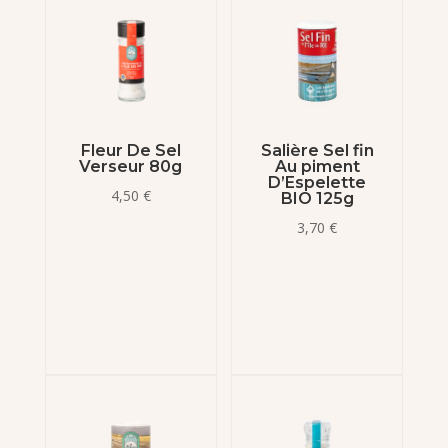
Fleur De Sel
Salière Sel fin
Verseur 80g
Au piment
D’Espelette
4,50
€
BIO 125g
3,70
€