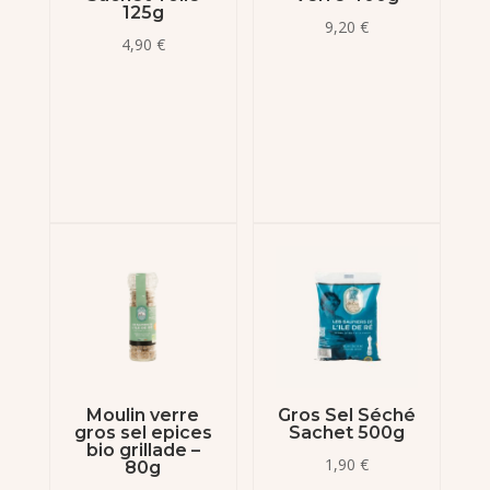
125g
9,20
€
4,90
€
Moulin verre
Gros Sel Séché
gros sel epices
Sachet 500g
bio grillade –
1,90
€
80g