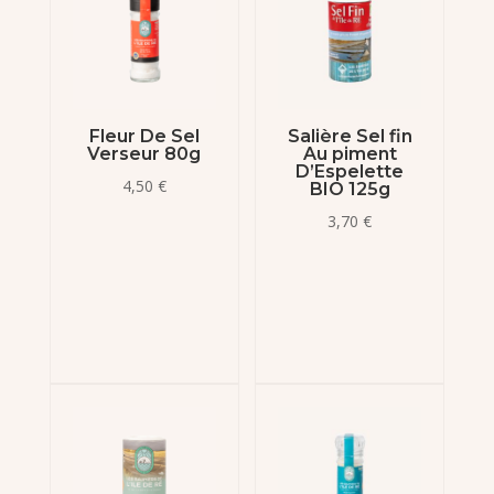
Fleur De Sel
Salière Sel fin
Verseur 80g
Au piment
D’Espelette
4,50
€
BIO 125g
3,70
€