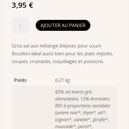
3,95
€
quantité
AJOUTER AU PANIER
de
Gros
Sel
Gros sel aux mélange d’épices pour court-
Saveur
Bouillon idéal aussi bien pour les plats mijotés,
Court-
soupes, crustacés, coquillages et poissons.
Bouillon
BIO
Poids
0,21 kg
150g
85% sel marin gris
alimentaire, 15% Aromates
BIO à proportions variables
(poivre noir*, thym*, ail*,
oignon*, canelle*, girofle*,
muscade*, persil*,