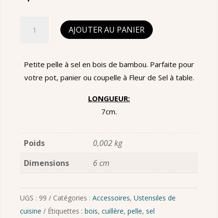
quantité
AJOUTER AU PANIER
de
Pelle
à
Petite pelle à sel en bois de bambou. Parfaite pour
sel
votre pot, panier ou coupelle à Fleur de Sel à table.
en
LONGUEUR:
bambou
7cm.
-
Petite
Poids
0,002 kg
Dimensions
6 cm
UGS :
99
Catégories :
Accessoires
,
Ustensiles de
cuisine
Étiquettes :
bois
,
cuillère
,
pelle
,
sel