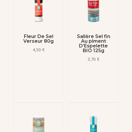
Fleur De Sel
Salière Sel fin
Verseur 80g
Au piment
D’Espelette
4,50
€
BIO 125g
3,70
€