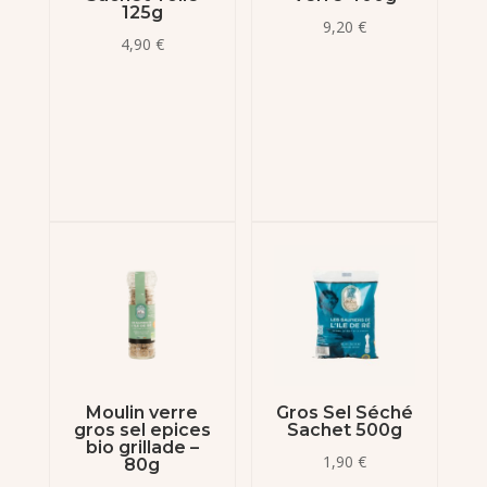
125g
9,20
€
4,90
€
Moulin verre
Gros Sel Séché
gros sel epices
Sachet 500g
bio grillade –
1,90
€
80g