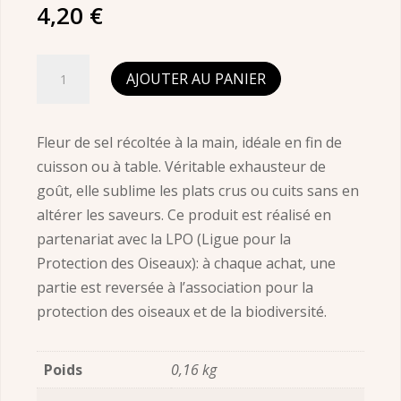
4,20
€
quantité
AJOUTER AU PANIER
de
Fleur
de
Fleur de sel récoltée à la main, idéale en fin de
Sel
cuisson ou à table. Véritable exhausteur de
pot
goût, elle sublime les plats crus ou cuits sans en
carton
altérer les saveurs. Ce produit est réalisé en
150g
partenariat avec la LPO (Ligue pour la
partenariat
Protection des Oiseaux): à chaque achat, une
LPO
partie est reversée à l’association pour la
protection des oiseaux et de la biodiversité.
Poids
0,16 kg