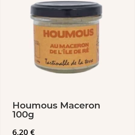
Houmous Maceron
100g
6,20
€