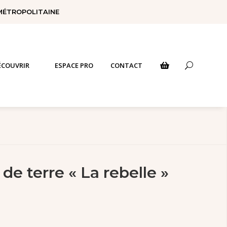
 MÉTROPOLITAINE
ÉCOUVRIR
ESPACE PRO
CONTACT
U

e terre « La rebelle »