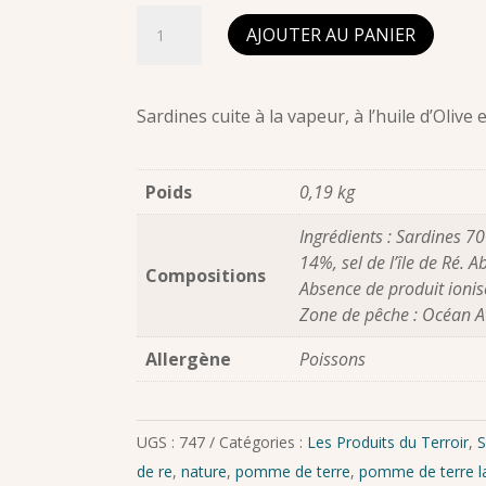
quantité
AJOUTER AU PANIER
de
Sardines
à
Sardines cuite à la vapeur, à l’huile d’Olive
la
pomme
Poids
0,19 kg
de
terre
Ingrédients : Sardines 70
"La
14%, sel de l’île de Ré.
Compositions
rebelle"
Absence de produit ionis
Zone de pêche : Océan A
Allergène
Poissons
UGS :
747
Catégories :
Les Produits du Terroir
,
S
de re
,
nature
,
pomme de terre
,
pomme de terre la