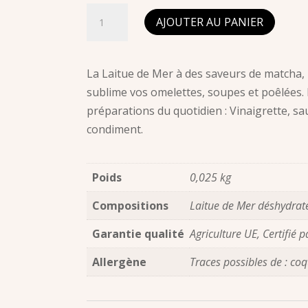
quantité
AJOUTER AU PANIER
de
Algues
déshydratées
La Laitue de Mer à des saveurs de matcha,
Laitue
sublime vos omelettes, soupes et poêlées.
de
préparations du quotidien : Vinaigrette, s
Mer
condiment.
20g
Poids
0,025 kg
Compositions
Laitue de Mer déshydrat
Garantie qualité
Agriculture UE, Certifié 
Allergène
Traces possibles de : coq