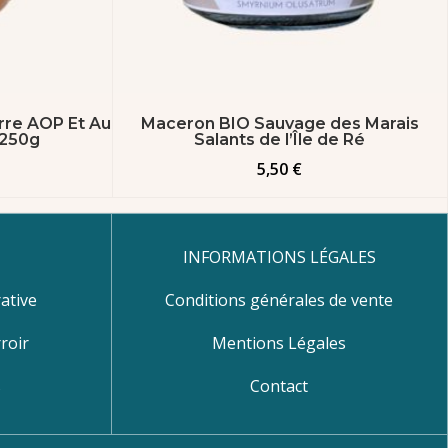
re AOP Et Au
Maceron BIO Sauvage des Marais
 250g
Salants de l’Île de Ré
5,50
€
INFORMATIONS LÉGALES
ative
Conditions générales de vente
roir
Mentions Légales
s
Contact