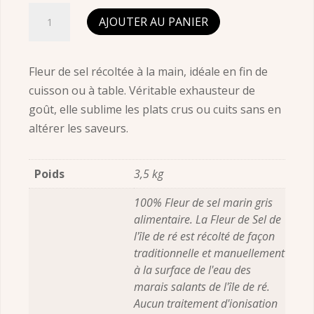
quantité
AJOUTER AU PANIER
de
Fleur
De
Fleur de sel récoltée à la main, idéale en fin de
Sel
cuisson ou à table. Véritable exhausteur de
Seau
goût, elle sublime les plats crus ou cuits sans en
3kg
altérer les saveurs.
Poids
3,5 kg
100% Fleur de sel marin gris
alimentaire. La Fleur de Sel de
l'île de ré est récolté de façon
traditionnelle et manuellement
à la surface de l'eau des
marais salants de l'île de ré.
Aucun traitement d'ionisation