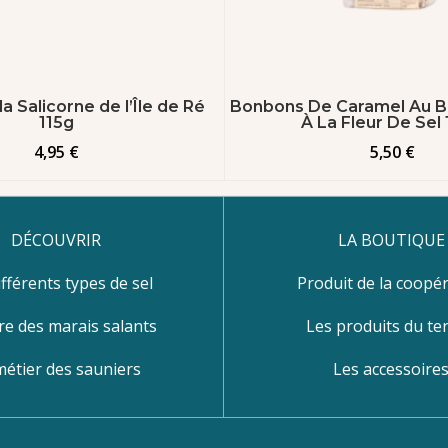
la Salicorne de l’Île de Ré
Bonbons De Caramel Au B
115g
À La Fleur De Sel
4,95
€
5,50
€
DÉCOUVRIR
LA BOUTIQUE
ifférents types de sel
Produit de la coopér
re des marais salants
Les produits du ter
métier des sauniers
Les accessoire