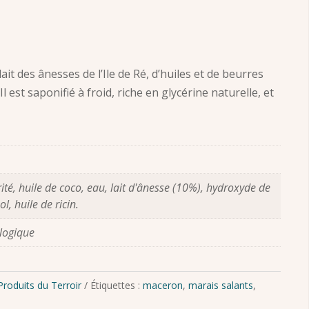
ait des ânesses de l’Ile de Ré, d’huiles et de beurres
l est saponifié à froid, riche en glycérine naturelle, et
rité, huile de coco, eau, lait d'ânesse (10%), hydroxyde de
l, huile de ricin.
ologique
Produits du Terroir
Étiquettes :
maceron
,
marais salants
,