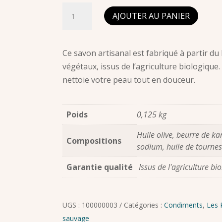
quantité
AJOUTER AU PANIER
de
Savon
au
Ce savon artisanal est fabriqué à partir du l
Lait
végétaux, issus de l’agriculture biologique. I
frais
nettoie votre peau tout en douceur.
d'ânesses
100g
Poids
0,125 kg
Huile olive, beurre de ka
Compositions
sodium, huile de tourneso
Garantie qualité
Issus de l'agriculture bi
UGS :
100000003
Catégories :
Condiments
,
Les 
sauvage