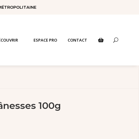
 MÉTROPOLITAINE
ÉCOUVRIR
ESPACE PRO
CONTACT
U

’ânesses 100g